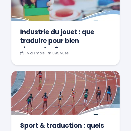
Industrie du jouet : que
traduire pour bien
s'exporter ?
il y a 1 mois
895 vues
Sport & traduction : quels