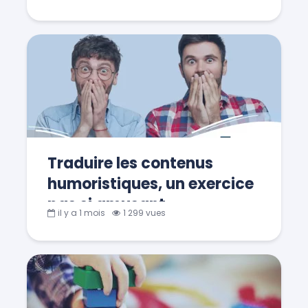
Traduire les contenus
humoristiques, un exercice
pas si amusant…
il y a 1 mois
1 299 vues