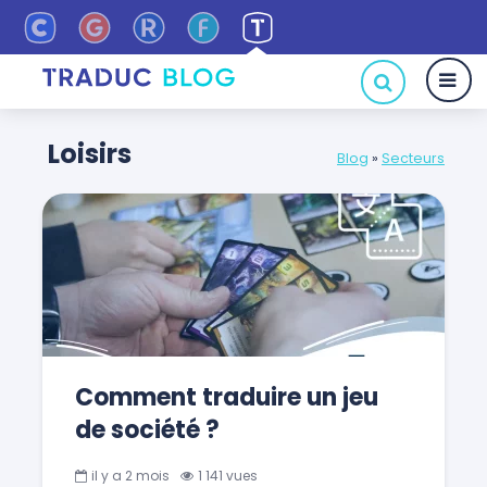
Loisirs
Blog
»
Secteurs
Comment traduire un jeu
de société ?
il y a 2 mois
1 141 vues