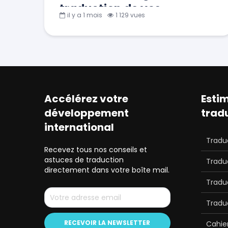
traduction de vos
il y a 1 mois
1 129 vues
newsletters et emailings
Accélérez votre
Estim
développement
trad
international
Traduc
Recevez tous nos conseils et
astuces de traduction
Tradu
directement dans votre boîte mail.
Traduc
Traduc
Cahie