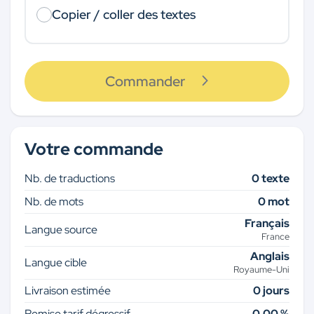
Copier / coller des textes
Commander
Votre commande
Nb. de traductions
0 texte
Nb. de mots
0 mot
Français
Langue source
France
Anglais
Langue cible
Royaume-Uni
Livraison estimée
0 jours
Remise tarif dégressif
0,00 %