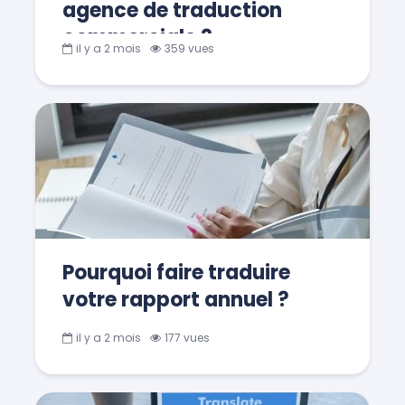
agence de traduction
commerciale ?
il y a 2 mois
359 vues
Pourquoi faire traduire
votre rapport annuel ?
il y a 2 mois
177 vues