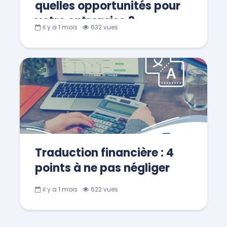
quelles opportunités pour
votre entreprise ?
il y a 1 mois
632 vues
Traduction financière : 4
points à ne pas négliger
il y a 1 mois
622 vues