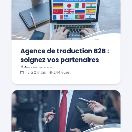
Agence de traduction B2B :
soignez vos partenaires
étrangers
il y a 2 mois
244 vues