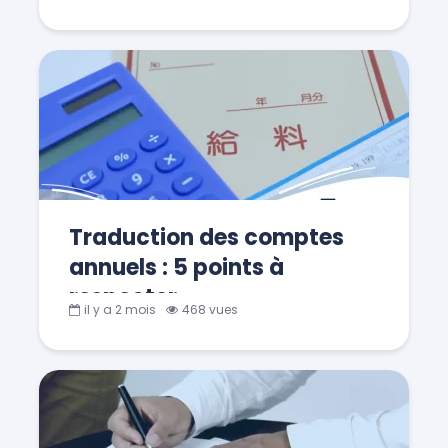
Traduction des comptes
annuels : 5 points à
respecter
il y a 2 mois
468 vues