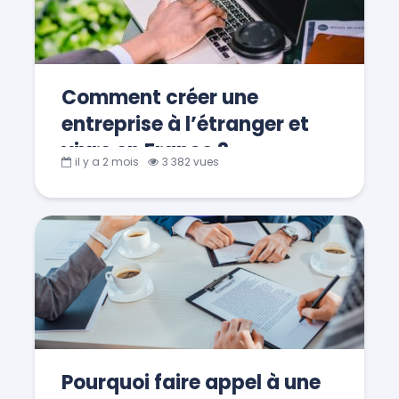
Comment créer une
entreprise à l’étranger et
vivre en France ?
il y a 2 mois
3 382 vues
Pourquoi faire appel à une