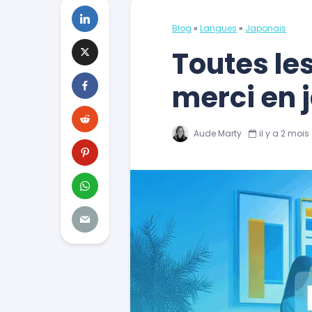
Blog
»
Langues
»
Japonais
Toutes le
merci en 
Aude Marty
il y a 2 mois