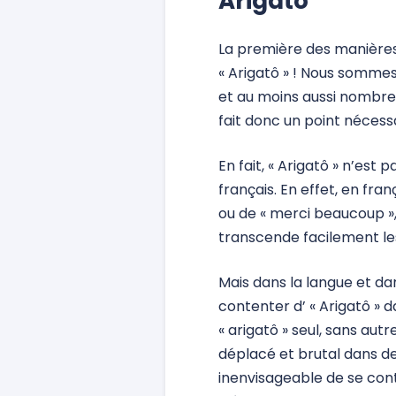
Arigatô
La première des manières
« Arigatô » ! Nous somm
et au moins aussi nombreux
fait donc un point nécessai
En fait, « Arigatô » n’est 
français. En effet, en fra
ou de « merci beaucoup »,
transcende facilement les 
Mais dans la langue et dan
contenter d’ « Arigatô » 
« arigatô » seul, sans aut
déplacé et brutal dans des
inenvisageable de se cont