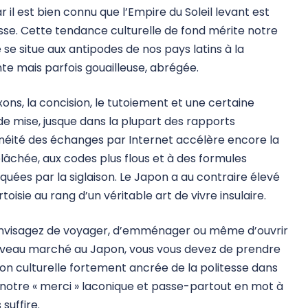
r il est bien connu que l’Empire du Soleil levant est
tesse. Cette tendance culturelle de fond mérite notre
e se situe aux antipodes de nos pays latins à la
 mais parfois gouailleuse, abrégée.
ns, la concision, le tutoiement et une certaine
 de mise, jusque dans la plupart des rapports
anéité des échanges par Internet accélère encore la
âchée, aux codes plus flous et à des formules
quées par la siglaison. Le Japon a au contraire élevé
toisie au rang d’un véritable art de vivre insulaire.
 envisagez de voyager, d’emménager ou même d’ouvrir
uveau marché au Japon, vous vous devez de prendre
n culturelle fortement ancrée de la politesse dans
re notre « merci » laconique et passe-partout en mot à
suffire.