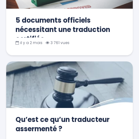
5 documents officiels
nécessitant une traduction
certifiée
il y a 2 mois
3 761 vues
Qu’est ce qu’un traducteur
assermenté ?