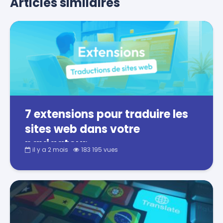
Articles similaires
7 extensions pour traduire les
sites web dans votre
navigateur
il y a 2 mois
183 195 vues