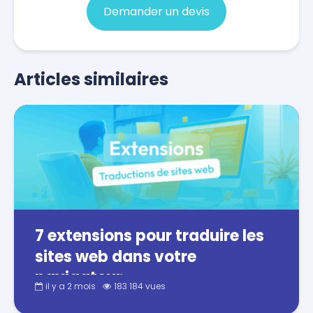
Demander un devis
Articles similaires
7 extensions pour traduire les
sites web dans votre
navigateur
il y a 2 mois
183 184 vues