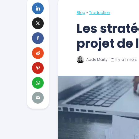
Blog
»
Traduction
Les strat
projet de 
Aude Marty
il y a 1 mois