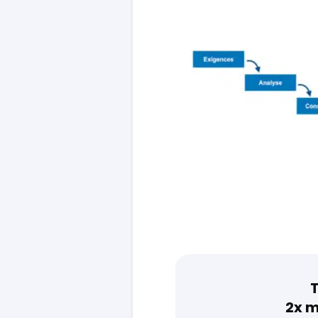
T
2x m