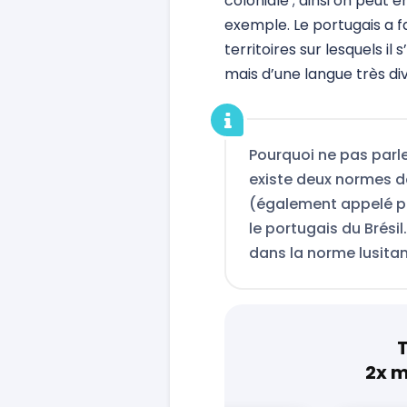
coloniale ; ainsi on peut 
exemple. Le portugais a fa
territoires sur lesquels il
mais d’une langue très di
Pourquoi ne pas parle
existe deux normes d
(également appelé po
le portugais du Brésil
dans la norme lusita
T
2x m