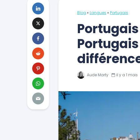
Blog
»
Langues
»
Portugais
Portugais
Portugais 
différenc
Aude Marty
il y a 1 mois