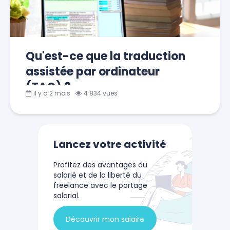
Qu'est-ce que la traduction
assistée par ordinateur
(TAO) ?
il y a 2 mois
4 834 vues
Lancez votre activité
Profitez des avantages du
salarié et de la liberté du
freelance avec le portage
salarial.
Découvrir mon salaire