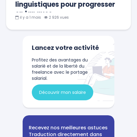
linguistiques pour progresser
en langues
il y a 1 mois
2 926 vues
Lancez votre activité
Profitez des avantages du
salarié et de la liberté du
freelance avec le portage
salarial.
Découvrir mon salaire
Recevez nos meilleures astuces
Traduction directement dans