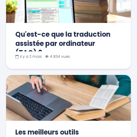
Qu'est-ce que la traduction
assistée par ordinateur
(TAO) ?
il y a 2 mois
4 834 vues
Les meilleurs outils