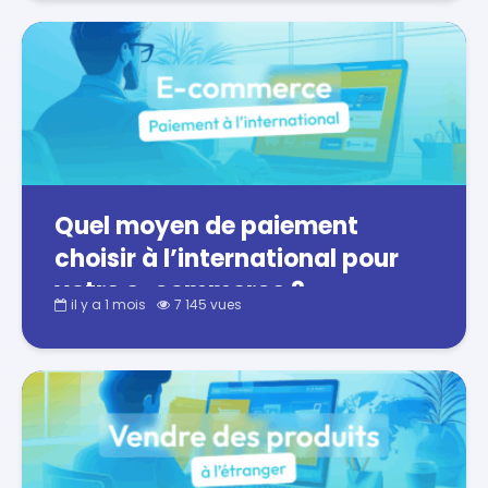
Quel moyen de paiement
choisir à l’international pour
votre e-commerce ?
il y a 1 mois
7 145 vues