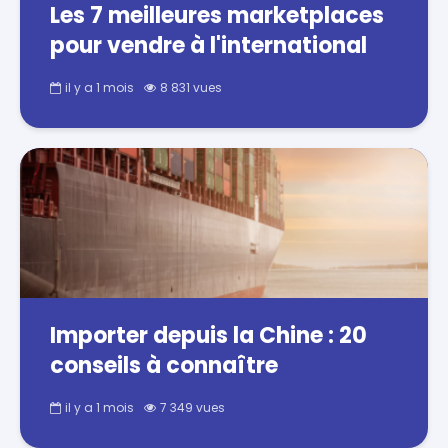
Les 7 meilleures marketplaces
pour vendre à l'international
il y a 1 mois
8 831 vues
Importer depuis la Chine : 20
conseils à connaître
il y a 1 mois
7 349 vues