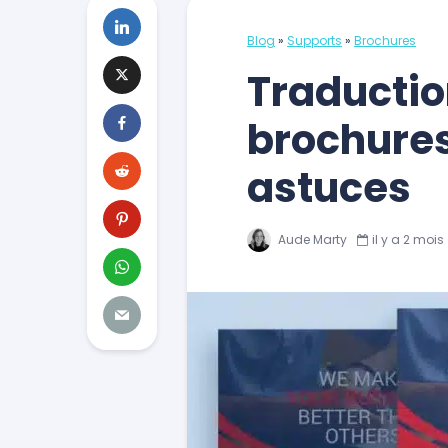
Blog
»
Supports
»
Brochures
Traduction
brochures 
astuces
Aude Marty
il y a 2 mois