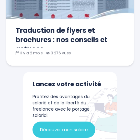
Traduction de flyers et
brochures : nos conseils et
astuces
il y a 2 mois
3 276 vues
Lancez votre activité
Profitez des avantages du
salarié et de la liberté du
freelance avec le portage
salarial.
Découvrir mon salaire