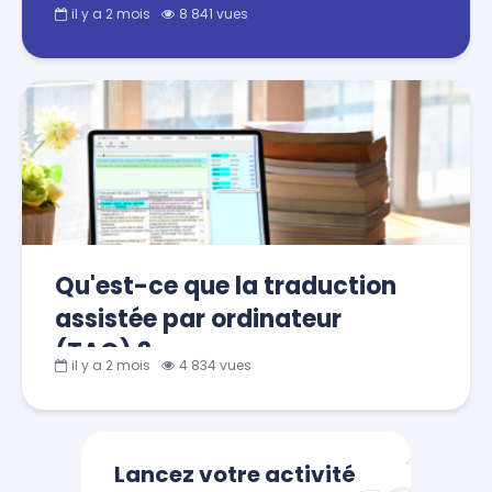
il y a 2 mois
8 841 vues
Qu'est-ce que la traduction
assistée par ordinateur
(TAO) ?
il y a 2 mois
4 834 vues
Lancez votre activité