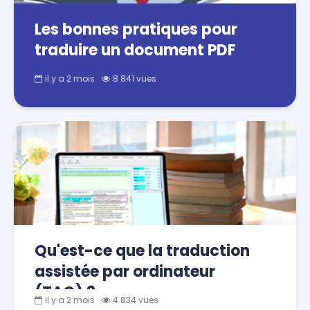
Les bonnes pratiques pour
traduire un document PDF
il y a 2 mois
8 841 vues
Qu'est-ce que la traduction
assistée par ordinateur
(TAO) ?
il y a 2 mois
4 834 vues