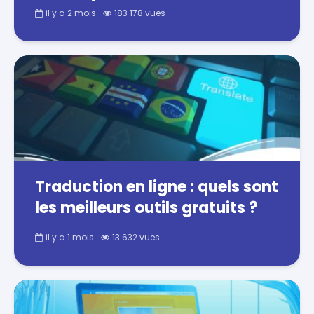
navigateur
il y a 2 mois
183 178 vues
Traduction en ligne : quels sont
les meilleurs outils gratuits ?
il y a 1 mois
13 632 vues