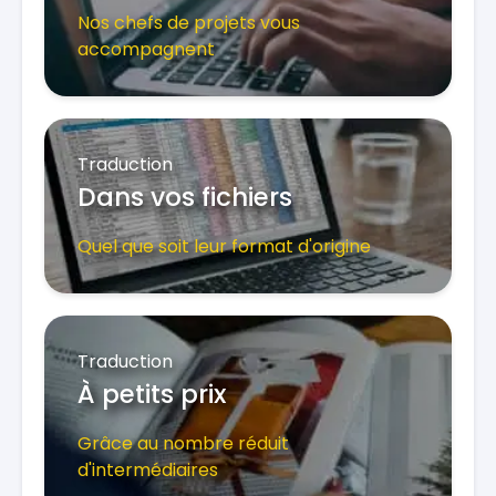
Nos chefs de projets vous
accompagnent
Traduction
Dans vos fichiers
Quel que soit leur format d'origine
Traduction
À petits prix
Grâce au nombre réduit
d'intermédiaires