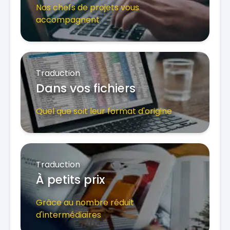
Nos chefs de projets vous
accompagnent
Traduction
Dans vos fichiers
Quel que soit leur format d'origine
Traduction
À petits prix
Grâce au nombre réduit
d'intermédiaires