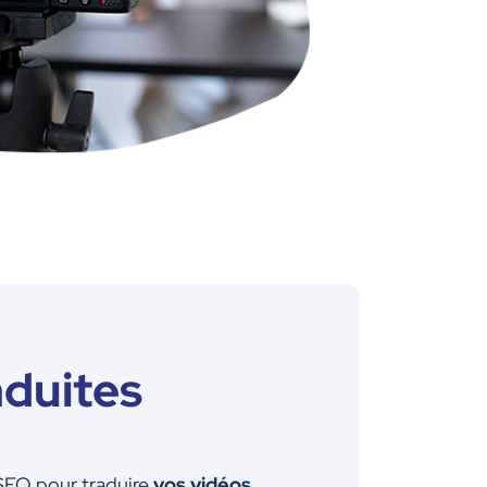
aduites
 SEO pour traduire
vos vidéos
.