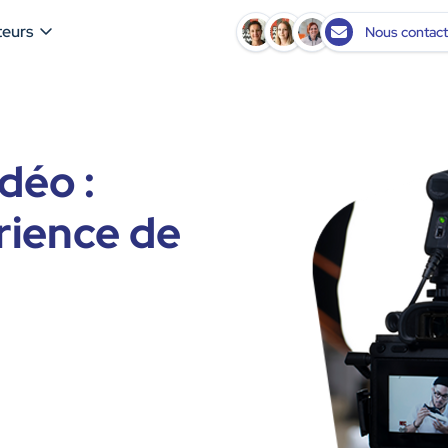
teurs
Nous contact
déo :
rience de