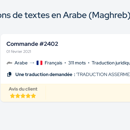
ons de textes en Arabe (Maghreb)
Commande #2402
01 février 2021
Arabe
Français
•
311 mots
•
Traduction juridiq
Une traduction demandée :
'TRADUCTION ASSERM
Avis du client