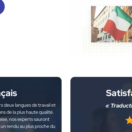
nçais
Satisf
s deux langues de travail et
« Traducti
s de la plus haute qualité.
aise, nos experts sauront
r un rendu au plus proche du