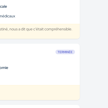
cale
 médicaux
stiné, nous a dit que c’était compréhensible.
TERMINÉE
nomie