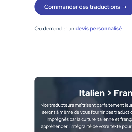
Commander des traductions
Ou demander un
devis personnalisé
Italien > Fra
Nos traducteurs maîtrisent parfaitement leur
seront à même de vous fournir des traduction
Imprégnés par la culture italienne et franç
appréhender l’intégralité de votre texte pou