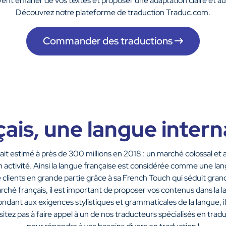
vent émaner de vos textes et proposer une adaptation claire et au
Découvrez notre plateforme de traduction Traduc.com.
Commander des traductions
çais, une langue intern
t estimé à près de 300 millions en 2018 : un marché colossal et 
n activité. Ainsi la langue française est considérée comme une la
de clients en grande partie grâce à sa French Touch qui séduit gr
rché français, il est important de proposer vos contenus dans la l
ondant aux exigences stylistiques et grammaticales de la langue, il
tez pas à faire appel à un de nos traducteurs spécialisés en traduct