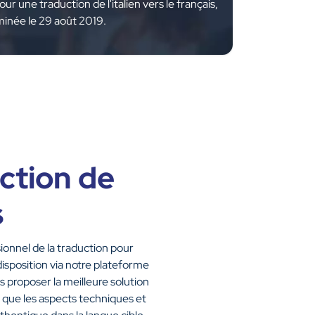
r une traduction de l'italien vers le français,
minée le 29 août 2019.
uction de
s
onnel de la traduction pour
disposition via notre plateforme
s proposer la meilleure solution
si que les aspects techniques et