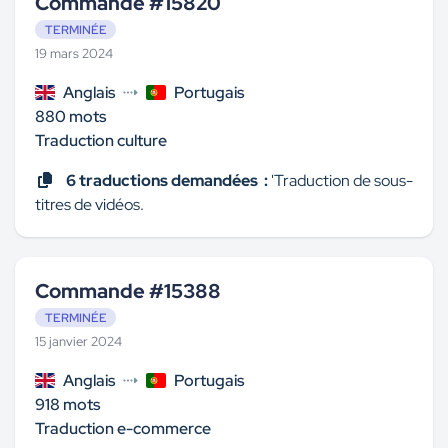
Commande #15820
été faite par un humain et est-
ce que le contexte technique
TERMINÉE
a été prise en compte ("Asset"
19 mars 2024
= "Ativo") ? Cela doit bien
Anglais
Portugais
correspondre comme écrit
880 mots
dans la colonne aide à un
Traduction culture
équipement, un élément ou
une ressource par exemple.
6 traductions demandées :
'Traduction de sous-
Je pose cette question car
titres de vidéos.
lorsque j'utilise mon logiciel de
traducteur automatique
j'obtiens 80% des mots
Commande #15388
identiques à cette traduction.
Dommage que la traduction
TERMINÉE
de PM et WR n'est pas était
15 janvier 2024
prise en compte comme écrit
Anglais
Portugais
dans l'aide. Je l'ai donc faite
918 mots
moi même.
Traduction e-commerce